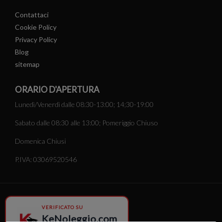
Contattaci
Cookie Policy
Privacy Policy
Blog
sitemap
ORARIO D'APERTURA
Lunedì/Venerdì dalle 08:30-13:00; 14;30-19:00
Sabato dalle 08:30 alle 13:00; Pomeriggio Chiuso
Domenica Chiusi
P.IVA: 03069520546
VERIFICATO SU
KeNoleggio.com